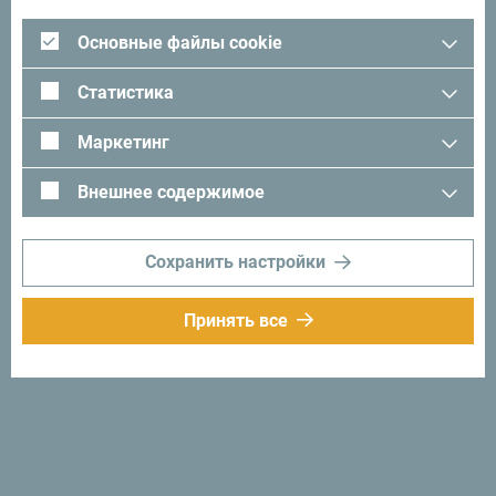
Ищете идеи для поездки?
Основные файлы cookie
Посмотрите, как другие провели свое время в
Статистика
Черногории. Мы будем рады услышать от вас -
поделитесь своими впечатлениями о Черногории с
Маркетинг
помощью следующего хэштега:
#gomontenegro
.
Внешнее содержимое
Сохранить настройки
Принять все
Следуйте за нами:
Получайте