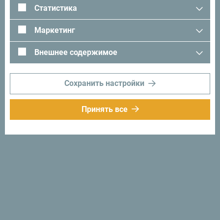
помощью следующего хэштега:
#gomontenegro
.
Статистика
Маркетинг
Внешнее содержимое
Сохранить настройки
Принять все
Следуйте за нами:
Получайте
предложения и
идеи на свой
почтовый ящик:
Подписаться на
рассылку