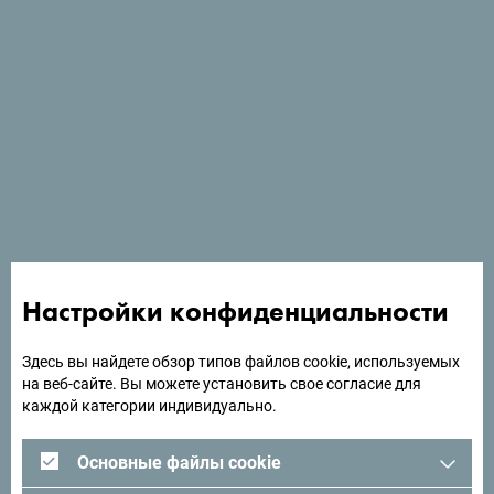
Приходи, расслабься, танцуй и наслаждайся лучшими
исполнителями, пока солнце и море создают
идеальный фестивальный фон. Не жди – забронируй
своё место прямо сейчас!
Фото:
Roots Revival Reggae Festival
Настройки конфиденциальности
Ищете идеи для поездки?
Здесь вы найдете обзор типов файлов cookie, используемых
на веб-сайте. Вы можете установить свое согласие для
каждой категории индивидуально.
Посмотрите, как другие провели свое время в
Черногории. Мы будем рады услышать от вас -
Основные файлы cookie
поделитесь своими впечатлениями о Черногории с