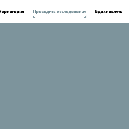
Черногория
Проводить исследования
Вдохновлять
ктивный отдых
Зимние виды спорта
ы
Черногорские горы и горнолыжн
зимних видов спорта. Вы хотите 
зимние походы на снегоступах? И
приезжайте и проверьте, что пред