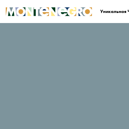
Уникальная 
Черногория
Проводить исследования
А
Зимние вид
спорта