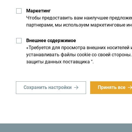
около 800 км
Маркетинг
Популярные туристические горы:
Чтобы предоставить вам наилучшее предложен
партнерами, мы используем маркетинговые ин
Дурмитор, Беласица, Комови,
Синяевина, Проклетие и Визитор,
Внешнее содержимое
Пивска-Планина, Маглич, Ловчен.
«Требуется для просмотра внешних носителей 
устанавливать файлы cookie со своей сторон
Привлекательные ресурсы:
защиты данных поставщика ".
скрытые озера, катуны и леса,
разнообразная флора и фауна,
Сохранить настройки
Принять все
горные реки.
Высочайшие вершины:
Зла Колата 2536 м над уровнем
моря, Боботов Кук 2523 м над