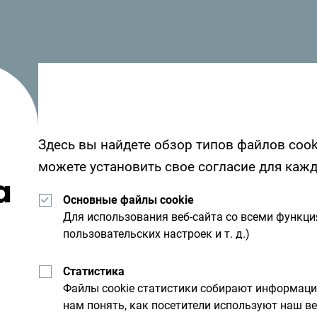
Национальные парки:
Дурмитор, Биоградская гора (гора
Беласица)
Реки:
Тара (список ЮНЕСКО)
Здесь вы найдете обзор типов файлов cook
можете установить свое согласие для каж
а
Протяженность горных троп:
Основные файлы cookie
Около 3000 км (походы)
Для использования веб-сайта со всеми функц
Обустроены и обозначены
пользовательских настроек и т. д.)
пешеходные тропы около 1480 км
Статистика
+ трекинговые тропы в
Файлы cookie статистики собирают информац
национальных парках Черногории
нам понять, как посетители используют наш ве