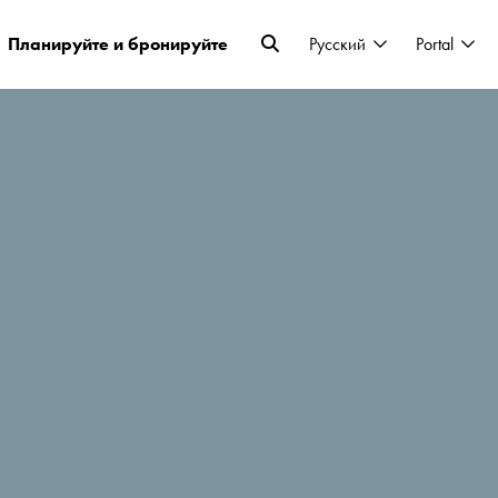
Планируйте и бронируйте
Pусский
Portal
ые курорты предлагают множество
ночное катание на лыжах с факелами или
щете занятия для всей семьи? Тогда
лагает Черногория.