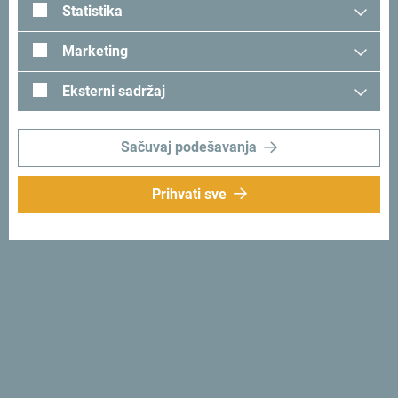
Statistika
Marketing
Eksterni sadržaj
Tražiš ideje za svoje
putovanje?
Sačuvaj podešavanja
Pogledaj kako su drugi doživjeli Crnu Goru. Podjeli svoje
Prihvati sve
trenutke:
#gomontenegro
.