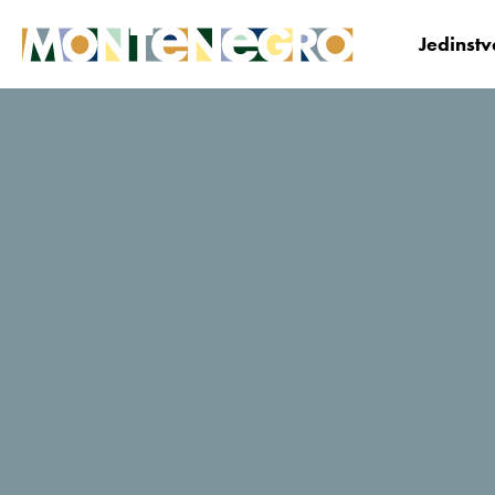
Jedinst
Crna Gora
Istraži
Lokalna jela i pića
Uk
Ukusi Crne G