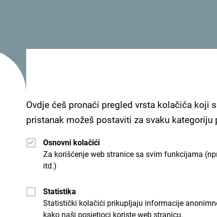
Bogatstvo prirode:
Priroda Crne Gore uslovila je
odgajanje kvalitetne
jaretine,
jagnjetine, teletine, a iz rijeka i
jezera ribe
(ukljeva, krap, pastrmka,
jegulja i druge).
Zetska ravnica
je prekrivena
Ovdje ćeš pronaći pregled vrsta kolačića koji s
crvenicom, idealnom za gajenje
pristanak možeš postaviti za svaku kategoriju
voća i povrća. Na ovom području
uspješno se gaji
vinova loza
, čemu
Osnovni kolačići
svjedoči najveći vinograd u
Za korišćenje web stranice sa svim funkcijama (npr
„jednom komadu” u Evropi –
itd.)
Ćemovsko polje.
Statistika
Statistički kolačići prikupljaju informacije anon
kako naši posjetioci koriste web stranicu.