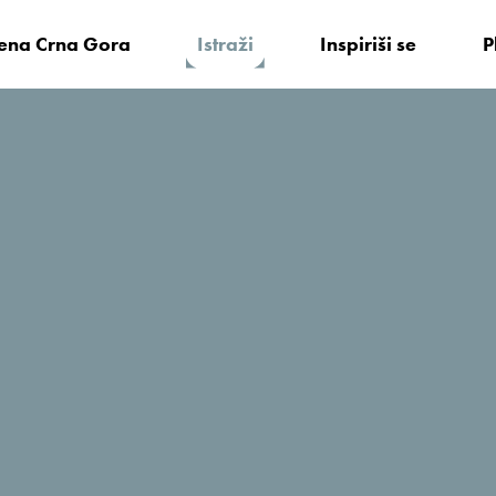
vena Crna Gora
Istraži
Inspiriši se
P
usi Crne Gore
Zamisli sebe na obroncima planina
g
ili
pored ognjišta u kući gdje se
pripr
ore
dok čitaš ovo, da
osjetiš miris kuhin
ukuse Crne Gore!