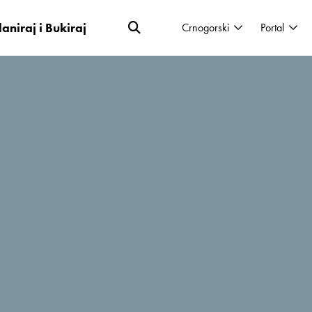
laniraj i Bukiraj
Crnogorski
Portal
dje se skuplja skorup i njime pune mješine,
ema raštan ili pogača iz crepulje. Možeš li,
je naših baka
? Dođi i doživi sve arome i