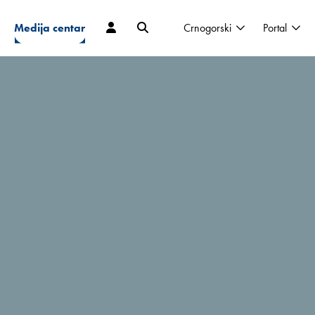
Medija centar
Crnogorski
Portal