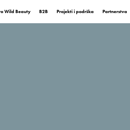
o Wild Beauty
B2B
Projekti i podrška
Partnerstva
il