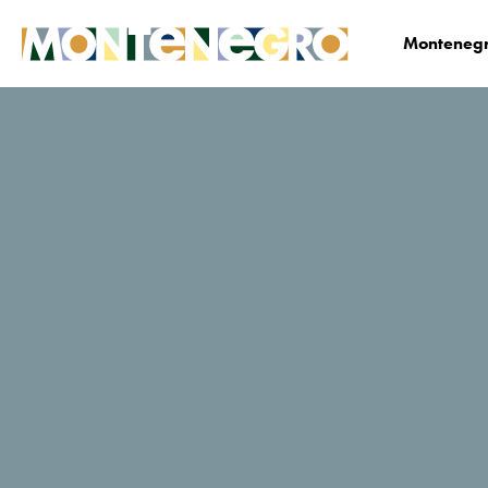
Montenegr
Biznis
Medija centar
Vijesti
News Deta
Završna
konferencija
projekta „Katunski
putevi Crne Gore i
Bosne i