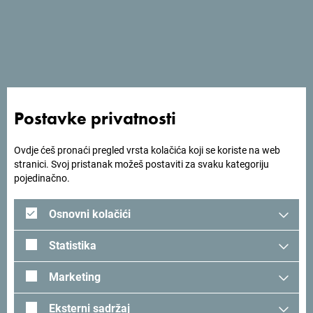
Postavke privatnosti
Ovdje ćeš pronaći pregled vrsta kolačića koji se koriste na web
stranici. Svoj pristanak možeš postaviti za svaku kategoriju
pojedinačno.
Osnovni kolačići
Jedan od posjetilaca crnogorskog štanda kaže da je
Statistika
proveo djetinjstvo u Crnoj Gori, u Buljarici.
Mogu da kažem sve najljepše o plažama Crne Gore.
Marketing
Djetinjstvo sam proveo u Buljarici. To su sjajne plaže,
Eksterni sadržaj
hrana, ljudi. A kasnije smo boravili svugdje - Budva,