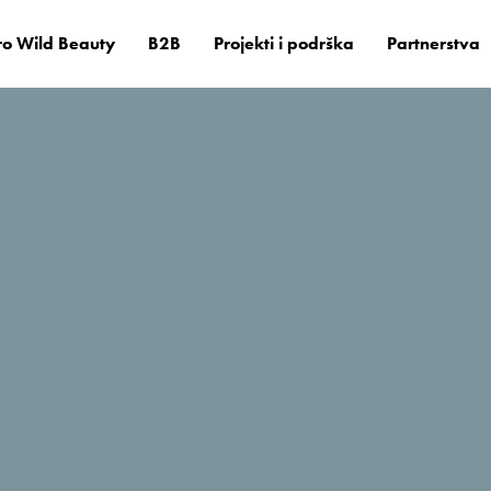
o Wild Beauty
B2B
Projekti i podrška
Partnerstva
il