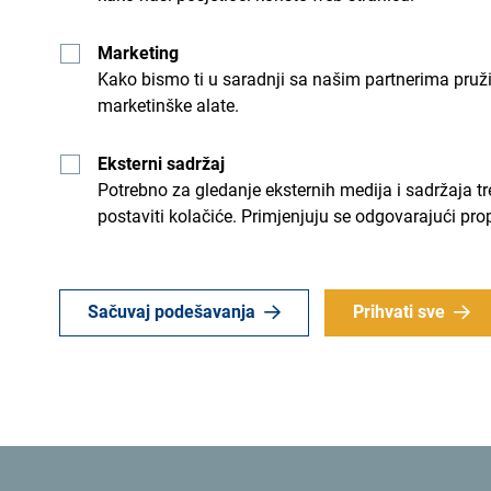
Marketing
Kako bismo ti u saradnji sa našim partnerima pruž
marketinške alate.
Eksterni sadržaj
Potrebno za gledanje eksternih medija i sadržaja t
postaviti kolačiće. Primjenjuju se odgovarajući pro
Nakon što je otvorio ovaj događaj,
Mladen Bojan
UAE koja je akreditovana za Saudijsku Arabiju
Sačuvaj podešavanja
Prihvati sve
Rijadu, te u svojim obraćanjima podržao promo
Bojanić se zahvalio avio kompanijama Flynas i Fly
i najavio proširenje ukupne ekonomske saradn
prisutne da je nakon održanog sastanka sa preds
Arabije još uvjereniji da će se ekonomska saradn