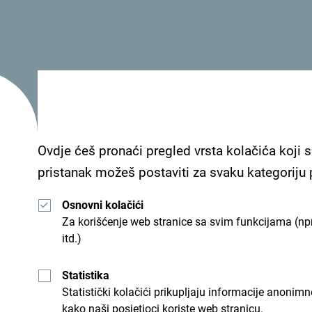
Saudijska Arabija već uopšte tržište Bliskog ist
na tržištu Ujedinjenih Arapskih Emirata, Kuvajta 
tržište i očekujemo da će turisti sa ovih tržišta p
boravak jer Crna Gora zaista ima šta da ponudi”, 
Ovdje ćeš pronaći pregled vrsta kolačića koji s
pristanak možeš postaviti za svaku kategoriju
Osnovni kolačići
Za korišćenje web stranice sa svim funkcijama (npr
itd.)
Statistika
Statistički kolačići prikupljaju informacije anon
kako naši posjetioci koriste web stranicu.