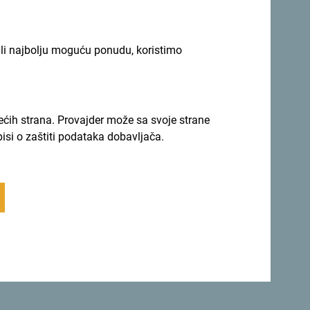
ili najbolju moguću ponudu, koristimo
rećih strana. Provajder može sa svoje strane
pisi o zaštiti podataka dobavljača.
ić
, otpravnik poslova Ambasade Crne Gore u
, prisustvovao je prezentacijama u Džedi i
ciju Crne Gore kao turističke destinacije.
adeal na uspostavljanju direktnih avio linija
je sa Saudijskom Arabijom. Informisao je
tavnicima Ministarstva energetike Saudijske
ja sa Saudijskom Arabijom vrlo brzo proširiti