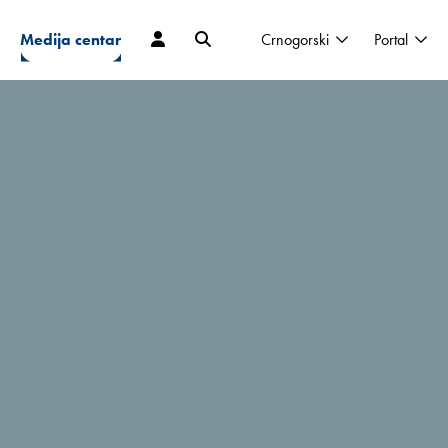
Medija centar
Crnogorski
Portal