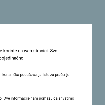
oka, promociju vršimo putem različitih kanala
i ostalih zemalja. U pitanju je visokoplatežno
osjetiti Crnu Goru i prije svega produžiti svoj
kazala je Gardašević Slavuljica.
e koriste na web stranici. Svoj
 pojedinačno.
. korisnička podešavanja liste za praćenje
imno. Ove informacije nam pomažu da shvatimo