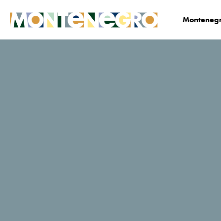
Montenegr
Biznis
Medija centar
Vijesti
News Deta
Preko stotinu
turoperatora na
promociji Crne Gore
u Saudijskoj Arabiji
10. 06. 2023