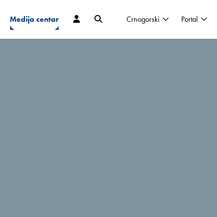
Medija centar
Crnogorski
Portal