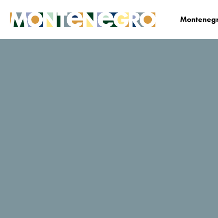
Montenegr
Biznis
Medija centar
Vijesti
News Deta
Potpisan sporazum
o saradnji između
NTO CG i Fondacije
Petrović Njegoš
01. 08. 2022