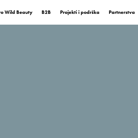
o Wild Beauty
B2B
Projekti i podrška
Partnerstva
il