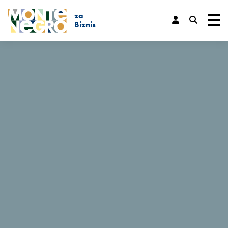
za
Prečica za tastaturu
Biznis
trl+U
Prikaži opcije dostupnosti
...
Biznis
News Detail
trl+Alt+K
Prikaži indeks web sajta
Njemački turisti sve više
zainteresovani za Crnu
trl+Alt+V
Prelazak na glavni sadržaj
Goru
trl+Alt+D
Povratak na glavnu stranu
18. 12. 2022
Esc
Zatvori modalni prozor/meni
Imajući u vidu da Njemačka predstavlja važno emitivno
tržište za Crnu Goru kao turističku destinaciju, Nacionalna
Pomjeri/prebaci fokus na sljedeći
turistička organizacija Crne Gore je organizovala radionicu
Tab
element
pod nazivom "Prikaz stanja i trendova na njemačkom