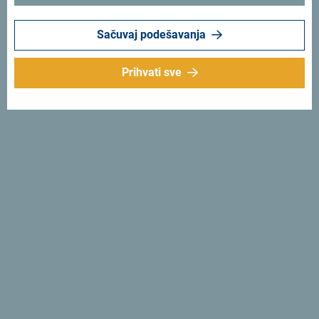
fascinirao svojim veličanstvenim planinama i mogućnošću
da se provozam kroz Nacionalni park i uživam u lako
Sačuvaj podešavanja
dostupnim vrhovima i dolinama — iskustvo koje je, u
odnosu na Alpe, daleko pristupačnije. Kolašin me
Prihvati sve
impresionirao skijalištima i idealnom nadmorskom
visinom”, poručio je Angels.