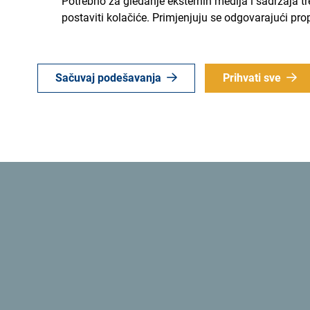
Potrebno za gledanje eksternih medija i sadržaja t
Takođe, francusko izdanje Forbes magazina je u
postaviti kolačiće. Primjenjuju se odgovarajući pro
grupacije
“ uvrstilo i bazenski kompleks hotela R
ovom harmoničnom prostoru koji slavi hedoniza
izdanje Forbes magazina broji 526,000 čitalaca
Sačuvaj podešavanja
Prihvati sve