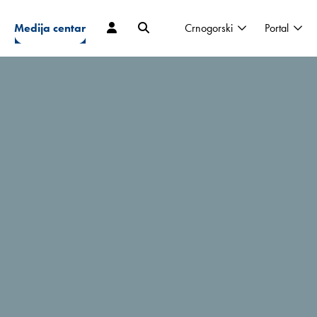
Medija centar
Crnogorski
Portal