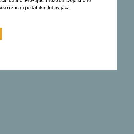
rećih strana. Provajder može sa svoje strane
 svom članku „
Nevjerovatni bazeni IHG
pisi o zaštiti podataka dobavljača.
egent Porto Montenegro te odalo priznanje
m uz pogled na Boku Kotorsku. Francusko
 na mjesečnom nivou.