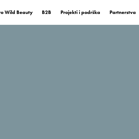
o Wild Beauty
B2B
Projekti i podrška
Partnerstva
il
o