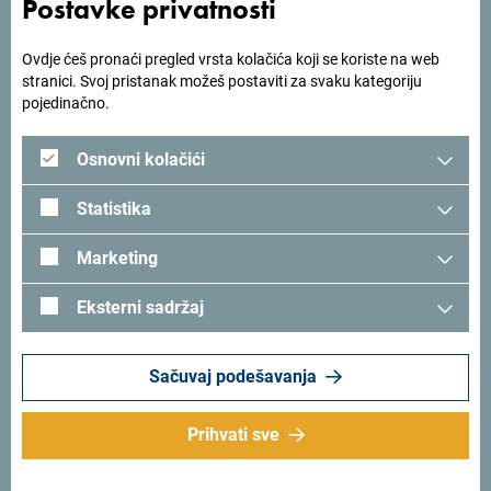
Postavke privatnosti
ponudu aktivnog odmora, nacionalne parkove i sjever
zemlje.
Ovdje ćeš pronaći pregled vrsta kolačića koji se koriste na web
stranici. Svoj pristanak možeš postaviti za svaku kategoriju
"Bila sam u Crnoj Gori više puta, ali me vaša ponuda
pojedinačno.
podsjetila koliko toga još imam da otkrijem", dodala je
posjetiteljka sajma.
Osnovni kolačići
Statistika
Marketing
Eksterni sadržaj
Sačuvaj podešavanja
Prihvati sve