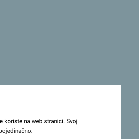
ku destinaciju!
 ugodnijim i kako bismo zaštitili vaše
cija budemo dio međunarodne inicijative
e koriste na web stranici. Svoj
i predstavlja globalni privatni sektor
 pojedinačno.
unarodnu oznaku za sigurna putovanja “Safe