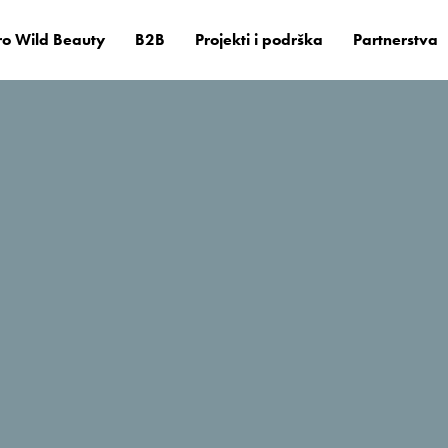
o Wild Beauty
B2B
Projekti i podrška
Partnerstva
il