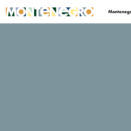
Montenegr
Biznis
Medija centar
Vijesti
News Deta
Crna Gora - Safe
Travels
30. 10. 2020
Dragi turisti, Hvala Vam što ste odabrali Crnu Goru
kao turističku destinaciju! Kako bismo Vaš boravak u
našoj zemlji učinili što ugodnijim i kako bismo
zaštitili vaše zdravlje, odabrali smo da kao turistička