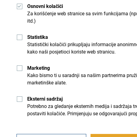
Travels”. Riječ je o posebno dizajniranoj oznaci, 
Osnovni kolačići
putnicima omogućava da prepoznaju destinacije i
Za korišćenje web stranice sa svim funkcijama (npr
globalne standarde zdravstvene i higijenske zašti
itd.)
putovanja.
Statistika
Statistički kolačići prikupljaju informacije anon
Nacionalna turistička organizacija Crne Gore, kao n
kako naši posjetioci koriste web stranicu.
veliki značaj zdravstvenoj bezbjednosti turista i 
Travels“ posebnu pažnju poklanjaju svakom detalju
Marketing
Kako bismo ti u saradnji sa našim partnerima pruž
Imajte u vidu da je baš zbog vas oformljena Komi
marketinške alate.
pažljivo ocjenjuje, a zatim i kontroliše implemen
protokola. Za vašu bezbjednost korisnici oznake 
Eksterni sadržaj
turista kroz: brigu o zdravlju svojih zaposlenih, 
Potrebno za gledanje eksternih medija i sadržaja t
postaviti kolačiće. Primjenjuju se odgovarajući pro
frekventnim mjestima, obezbjeđivanje distance, 
obezbjeđujući učestalo čišćenje i dezinfekciju pov
preporuka.