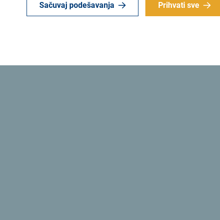
Sačuvaj podešavanja
Prihvati sve
Bilo da dolazite u Crnu Goru individualno ili pos
vašoj sigurnosti pridržavajući se zdravstvenih i 
prilikom boravka u crnogorskim hotelima i priva
restoranima i uživanja u tradicionalnoj hrani i c
banjskom centru, kao i tokom izletničkih tura sa
standarde bilo da je riječ o drumskoj voznji ili p
Želimo da znate da nam je vaša zdravstvena bezb
Pogledajte listu korisnika medjunarodne oznake z