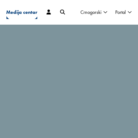
Medija centar
Crnogorski
Portal