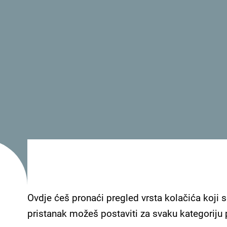
Dragi turisti,
Hvala Vam što ste odabrali Crnu Goru kao turistič
Kako bismo Vaš boravak u našoj zemlji učinili što
zdravlje, odabrali smo da kao turistička destina
„Safe Travels“.
Ovdje ćeš pronaći pregled vrsta kolačića koji s
Svjetski savjet za turizam i putovanja (WTTC), koj
pristanak možeš postaviti za svaku kategoriju
putovanja i turizma, dodijelio je Crnoj Gori međ