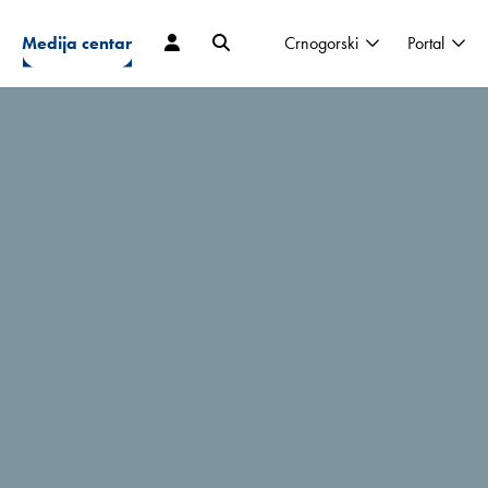
Medija centar
Crnogorski
Portal