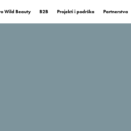
o Wild Beauty
B2B
Projekti i podrška
Partnerstva
il