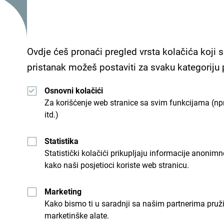
Ova nominacija predstavlja značajno priznanje za 
Ovdje ćeš pronaći pregled vrsta kolačića koji s
kao jedne od najatraktivnijih turističkih destinac
pristanak možeš postaviti za svaku kategoriju
destinacija za čitaoce magazina Wanderlust, imaj
svrstana među TOP 10 najpoželjnijih rastućih dest
Osnovni kolačići
Za korišćenje web stranice sa svim funkcijama (npr
“Wanderlust“ je najstariji britanski magazin pos
itd.)
poslednjih 31 godinu, sa posebnim fokusom na od
objavom autentičnih putopisa, zadivljujućih fotogra
Statistika
Statistički kolačići prikupljaju informacije anon
širom svijeta da otkriju nove destinacije. Sa prek
kako naši posjetioci koriste web stranicu.
preko 100 000 čitalaca po izdanju, ovaj magazin je
odluka Britanaca o izboru sljedeće destinacije za
Marketing
Kako bismo ti u saradnji sa našim partnerima pruž
U saradnji sa vodećom svjetskom turističkom be
marketinške alate.