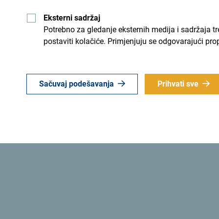
učešće uzeti Nacionalna turistička organizacija C
Eksterni sadržaj
prestižnoj ceremoniji dodjele nagrada koja će se 
Potrebno za gledanje eksternih medija i sadržaja t
novembra 2024. godine.
postaviti kolačiće. Primjenjuju se odgovarajući pro
Glasajte za Crnu Goru ovdje:
Sačuvaj podešavanja
Prihvati sve
https://wanderlustmagazine.typeform.com/to/
Šaljemo ti ideje:
Prijavi