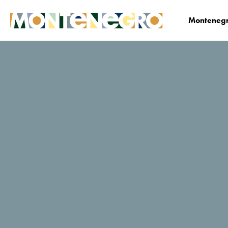
Montenegr
Biznis
Medija centar
Vijesti
News Deta
Crna Gora
nominovana za
najpoželjniju
evropsku
destinaciju –