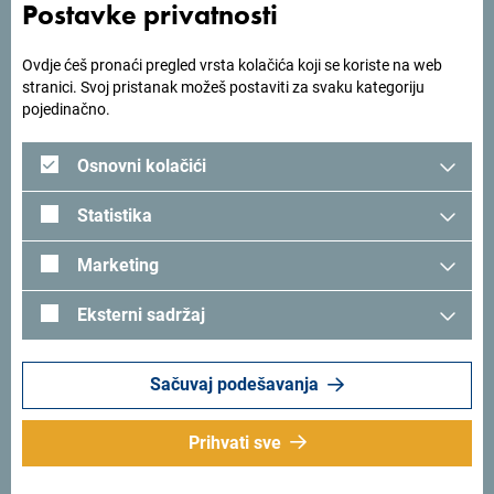
Postavke privatnosti
Ovdje ćeš pronaći pregled vrsta kolačića koji se koriste na web
stranici. Svoj pristanak možeš postaviti za svaku kategoriju
pojedinačno.
Osnovni kolačići
Statistika
Marketing
Članak počinje naslovom "Nebeska Crna Gora", ističući
Eksterni sadržaj
vrhunska odmarališta, impresivnu arhitekturu i bogatu
istoriju naše zemlje. U tekstu, Florian Sanktjohanser opisuje
kako se Crna Gora u proteklih nekoliko godina
Sačuvaj podešavanja
transformisala u jednu od najuzbudljivijih destinacija u
Evropi.
Prihvati sve
„Najljepši grad u cijeloj zemlji je Kotor, svjetska baština u