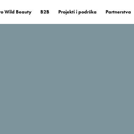
o Wild Beauty
B2B
Projekti i podrška
Partnerstva
il