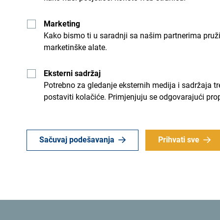
Esohe Ebohan iz Glamour Magazine
kazala je da
Herceg Novi nazivaju gradom sunca.
Marketing
Kako bismo ti u saradnji sa našim partnerima pruž
marketinške alate.
„Pogledajte ovaj prizor, apsolutno je predivno. 
planinama u pozadini. I ovo je zaista sjajan uvid
Eksterni sadržaj
pejzažima, a ljudi su bili izuzetno ljubazni i srda
Potrebno za gledanje eksternih medija i sadržaja t
gradu Herceg Novom i državi zaista odlični. Moj 
postaviti kolačiće. Primjenjuju se odgovarajući pro
koje sam doživjela. Mislim da je Crna Gora baš p
Ebohan.
Sačuvaj podešavanja
Prihvati sve