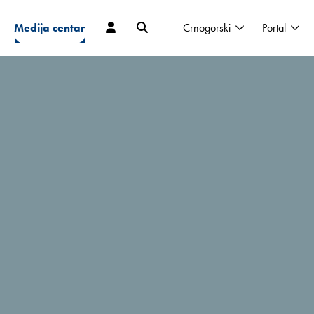
Medija centar
Crnogorski
Portal