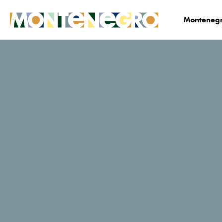
Montenegr
Biznis
Medija centar
Vijesti
News Deta
Britanski novinari u
Crnoj Gori: “Svako
mjesto ima
drugačiju energiju,
a opet su povezana