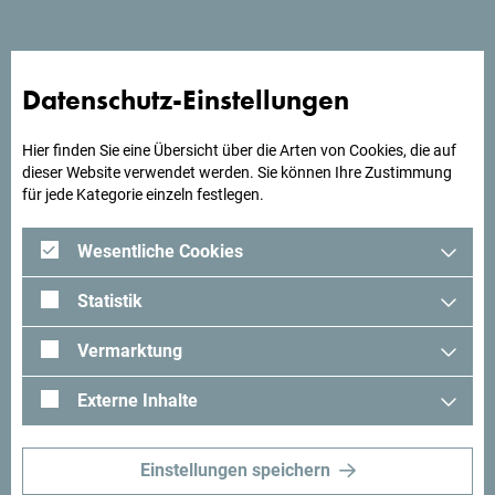
Suchst du Ideen für deine
Datenschutz-Einstellungen
Reise?
Hier finden Sie eine Übersicht über die Arten von Cookies, die auf
Schau mal was Andere in Montenegro erlebt haben. Teile
dieser Website verwendet werden. Sie können Ihre Zustimmung
auch deine Erlebnisse:
#gomontenegro
.
für jede Kategorie einzeln festlegen.
Wesentliche Cookies
Statistik
Vermarktung
Externe Inhalte
Einstellungen speichern