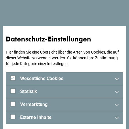
Das luxuriöse Hotel Montenegrino befindet sich im
Zentrum von Tivat, nur 3 km vom Flughafen entfernt.
Datenschutz-Einstellungen
Suchst du Ideen für deine
Reise?
Hier finden Sie eine Übersicht über die Arten von Cookies, die auf
dieser Website verwendet werden. Sie können Ihre Zustimmung
für jede Kategorie einzeln festlegen.
Schau mal was Andere in Montenegro erlebt haben. Teile
auch deine Erlebnisse:
#gomontenegro
.
Wesentliche Cookies
Statistik
Vermarktung
Externe Inhalte