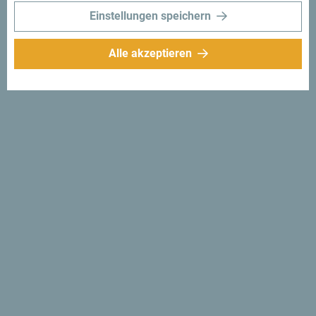
Einstellungen speichern
Alle akzeptieren
Folge uns:
Erhalte Vorschläge
und Ideen für deine
Reise per Email
Für den Newsletter
anmelden
Entdecke das einzigartige
Montenegro
Es ist so klein, dass man es an einem Nachmittag
durchqueren könnte. Überfliege es nicht flüchtig, sondern
erfahre das Besondere und Wesentliche.