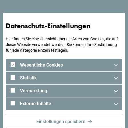
Suchst du Ideen für deine
Datenschutz-Einstellungen
Reise?
Hier finden Sie eine Übersicht über die Arten von Cookies, die auf
Schau mal was Andere in Montenegro erlebt haben. Teile
dieser Website verwendet werden. Sie können Ihre Zustimmung
auch deine Erlebnisse:
#gomontenegro
.
für jede Kategorie einzeln festlegen.
Wesentliche Cookies
Statistik
Vermarktung
Externe Inhalte
Einstellungen speichern