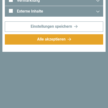
Vermarktung
Externe Inhalte
Einstellungen speichern
Alle akzeptieren
Folge uns:
Erhalte Vorschläge
und Ideen für deine
Reise per Email
Für den Newsletter
anmelden