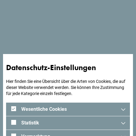
Schau auf Google Maps
Ort des ersten montenegrinischen Craft-Biers mit urbaner
Atmosphäre.
Datenschutz-Einstellungen
Hier finden Sie eine Übersicht über die Arten von Cookies, die auf
dieser Website verwendet werden. Sie können Ihre Zustimmung
für jede Kategorie einzeln festlegen.
Suchst du Ideen für deine
Reise?
Wesentliche Cookies
Statistik
Schau mal was Andere in Montenegro erlebt haben. Teile
auch deine Erlebnisse:
#gomontenegro
.