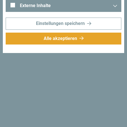
Externe Inhalte
Einstellungen speichern
Alle akzeptieren
Folge uns:
Erhalte Vorschläge
und Ideen für deine
Reise per Email
Für den Newsletter
anmelden
Entdecke das einzigartige