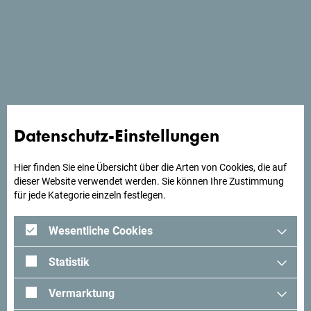
Schau auf Google Maps
Erlebnisdorf mit Aktivitäten wie Wandern, Radfahren und
Rafting.
Datenschutz-Einstellungen
Hier finden Sie eine Übersicht über die Arten von Cookies, die auf
Suchst du Ideen für deine
dieser Website verwendet werden. Sie können Ihre Zustimmung
für jede Kategorie einzeln festlegen.
Reise?
Wesentliche Cookies
Schau mal was Andere in Montenegro erlebt haben. Teile
Statistik
auch deine Erlebnisse:
#gomontenegro
.
Vermarktung