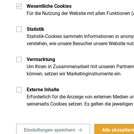
Wesentliche Cookies
Für die Nutzung der Website mit allen Funktionen (z
Schau mal was Andere in Montenegro erlebt haben
Statistik
Statistik-Cookies sammeln Informationen in anony
#gomontenegro
.
verstehen, wie unsere Besucher unsere Website nut
Vermarktung
Um Ihnen in Zusammenarbeit mit unseren Partner
können, setzen wir Marketinginstrumente ein.
Externe Inhalte
Erforderlich für die Anzeige von externen Medien un
seinerseits Cookies setzen. Es gelten die jeweili
Erhalte Vorschläge und 
Einstellungen speichern
Alle akzeptier