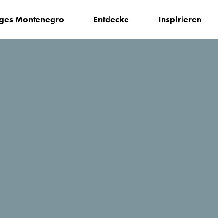
iges Montenegro
Entdecke
Inspirieren
en?
Museen und Galerien von Podgorica