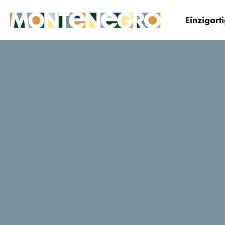
Einzigart
Montenegro
Planen&Buchen
Wo übernacht
Museen und
Galerien von
Podgorica
Website