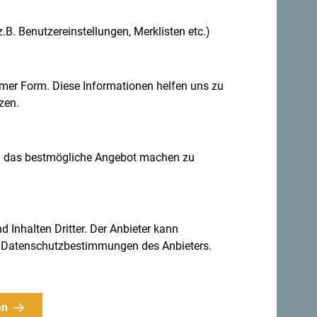
.B. Benutzereinstellungen, Merklisten etc.)
. Teile auch deine Erlebnisse:
mer Form. Diese Informationen helfen uns zu
zen.
n das bestmögliche Angebot machen zu
d Inhalten Dritter. Der Anbieter kann
gen Datenschutzbestimmungen des Anbieters.
Ideen für
en
Für den Newsletter anmelden