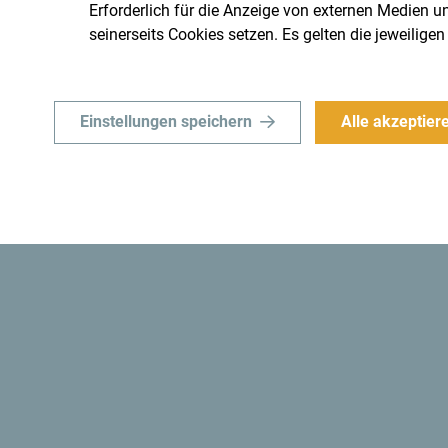
Erforderlich für die Anzeige von externen Medien un
seinerseits Cookies setzen. Es gelten die jeweili
Einstellungen speichern
Alle akzeptier
Erhalte Vorschläge und 
deine Reise per Email
 Montenegro
Reiseziel ganz