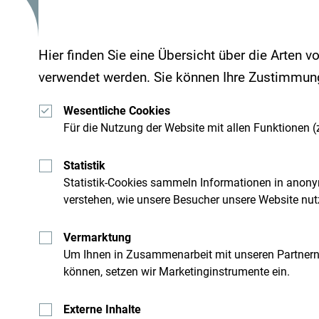
Hier finden Sie eine Übersicht über die Arten v
verwendet werden. Sie können Ihre Zustimmung 
Wesentliche Cookies
Für die Nutzung der Website mit allen Funktionen (z
Statistik
Statistik-Cookies sammeln Informationen in anony
verstehen, wie unsere Besucher unsere Website nut
Vermarktung
Um Ihnen in Zusammenarbeit mit unseren Partner
Schau mal was Andere in Montenegro erlebt haben
können, setzen wir Marketinginstrumente ein.
#gomontenegro
.
Externe Inhalte