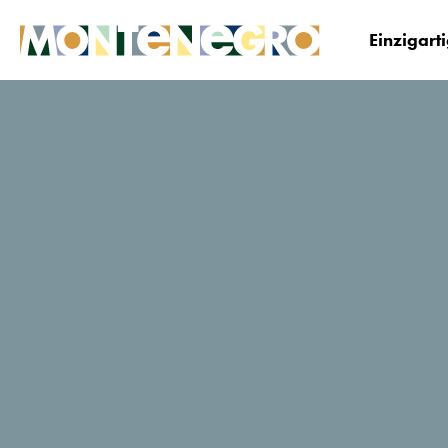
Einzigart
Montenegro
Planen&Buchen
Wo übernacht
Forest home