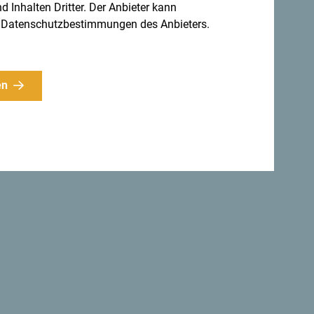
d Inhalten Dritter. Der Anbieter kann
gen Datenschutzbestimmungen des Anbieters.
en
Ideen für
Für den Newsletter anmelden
jährig erkunden