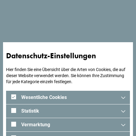
Schau auf Google Maps
Datenschutz-Einstellungen
Hier finden Sie eine Übersicht über die Arten von Cookies, die auf
Suchst du Ideen für deine
dieser Website verwendet werden. Sie können Ihre Zustimmung
für jede Kategorie einzeln festlegen.
Reise?
Wesentliche Cookies
Schau mal was Andere in Montenegro erlebt haben. Teile
auch deine Erlebnisse:
#gomontenegro
.
Statistik
Vermarktung