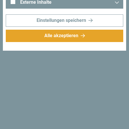
Externe Inhalte
Einstellungen speichern
Alle akzeptieren
Folge uns:
Erhalte Vorschläge
und Ideen für deine
Reise per Email
Für den Newsletter
anmelden
Entdecke das einzigartige
Montenegro