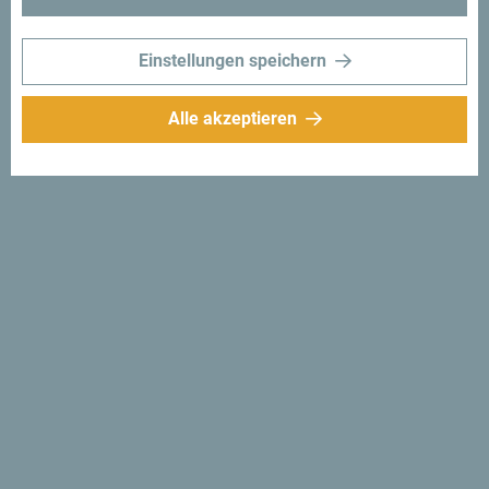
Einstellungen speichern
Alle akzeptieren
Folge uns:
Erhalte Vorschläge
und Ideen für deine
Reise per Email
Für den Newsletter
anmelden
Entdecke das einzigartige
Montenegro