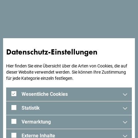
Schau auf Google Maps
Datenschutz-Einstellungen
Suchst du Ideen für deine
Hier finden Sie eine Übersicht über die Arten von Cookies, die auf
dieser Website verwendet werden. Sie können Ihre Zustimmung
Reise?
für jede Kategorie einzeln festlegen.
Wesentliche Cookies
Schau mal was Andere in Montenegro erlebt haben. Teile
auch deine Erlebnisse:
#gomontenegro
.
Statistik
Vermarktung
Externe Inhalte