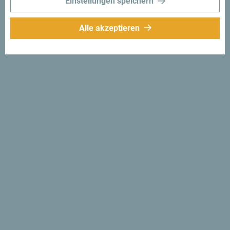
Einstellungen speichern
Alle akzeptieren
Folge uns:
Erhalte Vorschläge
und Ideen für deine
Reise per Email
Für den Newsletter
anmelden
Entdecke das einzigartige
Montenegro
Es ist so klein, dass man es an einem Nachmittag
durchqueren könnte. Überfliege es nicht flüchtig, sondern
erfahre das Besondere und Wesentliche.