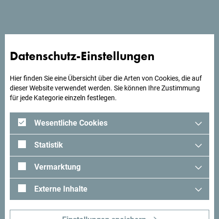
Suchst du Ideen für deine
Datenschutz-Einstellungen
Reise?
Hier finden Sie eine Übersicht über die Arten von Cookies, die auf
dieser Website verwendet werden. Sie können Ihre Zustimmung
Schau mal was Andere in Montenegro erlebt haben. Teile
für jede Kategorie einzeln festlegen.
auch deine Erlebnisse:
#gomontenegro
.
Wesentliche Cookies
Statistik
Vermarktung
Externe Inhalte