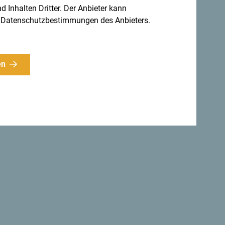
 es unglaublich vielfältig.
d Inhalten Dritter. Der Anbieter kann
gen Datenschutzbestimmungen des Anbieters.
en
ahr 1991 verabschiedeten die
den eine Erklärung, mit der das Land zum
lt wurde
.