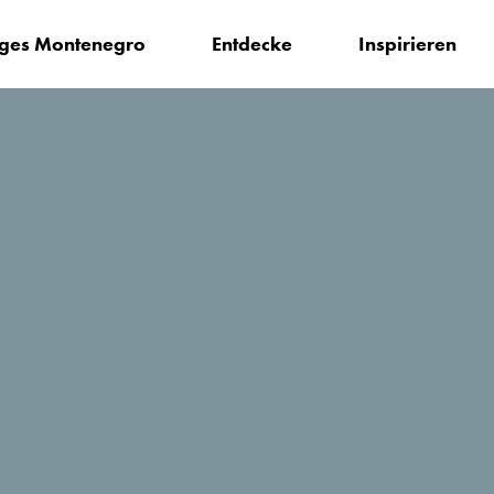
iges Montenegro
Entdecke
Inspirieren
en?
Danica