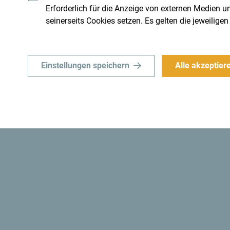
chqueren könnte. Überfliege
Obwohl das Land klein ist, ist
Erforderlich für die Anzeige von externen Medien un
 Wesentliche.
seinerseits Cookies setzen. Es gelten die jeweili
Einstellungen speichern
Alle akzeptier
voll
Wusstest du schon? Im J
montenegrinischen Behör
ersten Öko-Staat der We