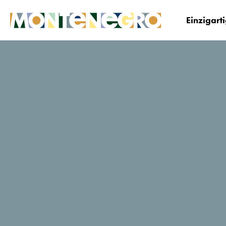
Einzigart
Montenegro
Planen&Buchen
Wo übernacht
Danica
TripAdvisor-Reisende Bewertung
105 Bewertungen
Jetzt buchen
Website