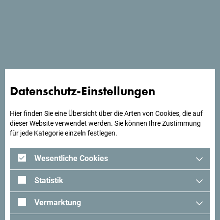
Die Insel Sveti Stefan ist einzigartig in ihrem
Erscheinungsbild mit gepflasterten Straßen und
charakteristischen Innenhöfen. Die restaurierten
Steingebäude umfassen 51 Zimmer, ein Ferienhaus und ein
Apartment auf der Insel und die Villa Milocer auf dem
Festland.
Datenschutz-Einstellungen
Hier finden Sie eine Übersicht über die Arten von Cookies, die auf
Suchst du Ideen für deine
dieser Website verwendet werden. Sie können Ihre Zustimmung
für jede Kategorie einzeln festlegen.
Reise?
Wesentliche Cookies
Schau mal was Andere in Montenegro erlebt haben. Teile
auch deine Erlebnisse:
#gomontenegro
.
Statistik
Vermarktung