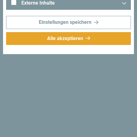
Externe Inhalte
Einstellungen speichern
Alle akzeptieren
Folge uns:
Erhalte Vorschläge
und Ideen für deine
Reise per Email
Für den Newsletter
anmelden
Entdecke das einzigartige
Montenegro