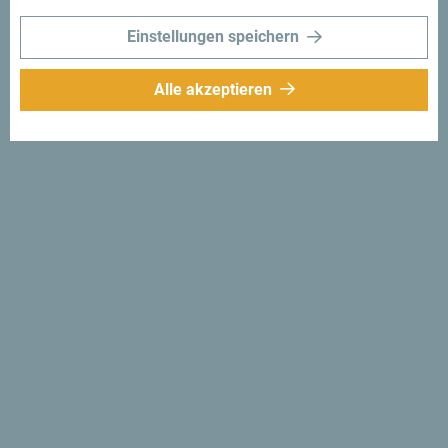
Einstellungen speichern
Alle akzeptieren
Folge uns:
Erhalte Vorschläge
und Ideen für deine
Reise per Email
Für den Newsletter
anmelden
Entdecke das einzigartige
Montenegro
Es ist so klein, dass man es an einem Nachmittag
durchqueren könnte. Überfliege es nicht flüchtig, sondern