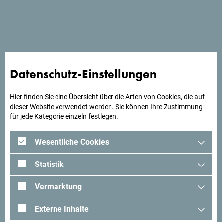
Das Hotel Grand- Cetinje liegt 400 m vom Busbahnhof
entfernt. Das Hotel verfügt über 172 Doppelzimmer und 8
Suiten, 2 Speiserestaurants, etc..
Datenschutz-Einstellungen
Suchst du Ideen für deine
Hier finden Sie eine Übersicht über die Arten von Cookies, die auf
Reise?
dieser Website verwendet werden. Sie können Ihre Zustimmung
für jede Kategorie einzeln festlegen.
Schau mal was Andere in Montenegro erlebt haben. Teile
Wesentliche Cookies
auch deine Erlebnisse:
#gomontenegro
.
Statistik
Vermarktung
Externe Inhalte