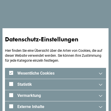
Die Nähe zum Busbahnhof und zum Bahnhof sowie die
Lage in der Stadt ermöglichen es dir, deinen Wunschort
schnell zu erreichen.
Datenschutz-Einstellungen
Suchst du Ideen für deine
Hier finden Sie eine Übersicht über die Arten von Cookies, die auf
Reise?
dieser Website verwendet werden. Sie können Ihre Zustimmung
für jede Kategorie einzeln festlegen.
Schau mal was Andere in Montenegro erlebt haben. Teile
Wesentliche Cookies
auch deine Erlebnisse:
#gomontenegro
.
Statistik
Vermarktung
Externe Inhalte