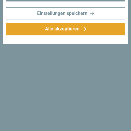
Einstellungen speichern
Alle akzeptieren
Folge uns:
Erhalte Vorschläge
und Ideen für deine
Reise per Email
Für den Newsletter
anmelden
Entdecke das einzigartige
Montenegro
Es ist so klein, dass man es an einem Nachmittag