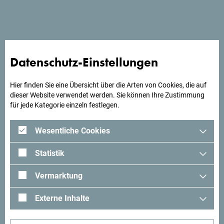
über 24 gut ausgestattete Zimmer.
Suchst du Ideen für deine
Datenschutz-Einstellungen
Reise?
Hier finden Sie eine Übersicht über die Arten von Cookies, die auf
dieser Website verwendet werden. Sie können Ihre Zustimmung
für jede Kategorie einzeln festlegen.
Schau mal was Andere in Montenegro erlebt haben. Teile
auch deine Erlebnisse:
#gomontenegro
.
Wesentliche Cookies
Statistik
Vermarktung
Externe Inhalte