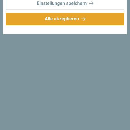
Einstellungen speichern
Alle akzeptieren
Folge uns:
Erhalte Vorschläge
und Ideen für deine
Reise per Email
Für den Newsletter
anmelden
Entdecke das einzigartige
Montenegro
Es ist so klein, dass man es an einem Nachmittag
durchqueren könnte. Überfliege es nicht flüchtig, sondern
erfahre das Besondere und Wesentliche.