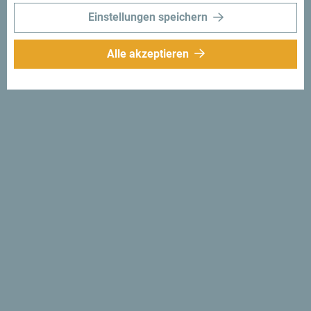
Einstellungen speichern
Alle akzeptieren
Folge uns:
Erhalte Vorschläge
und Ideen für deine
Reise per Email
Für den Newsletter
anmelden
Entdecke das einzigartige
Montenegro
Es ist so klein, dass man es an einem Nachmittag
durchqueren könnte. Überfliege es nicht flüchtig, sondern
erfahre das Besondere und Wesentliche.