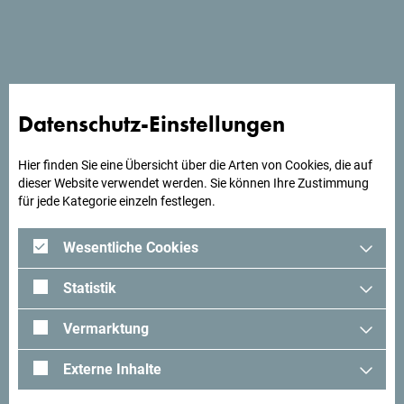
with 22 triple rooms and 3 suites was built 20 m from the
hotel.
Datenschutz-Einstellungen
Suchst du Ideen für deine
Reise?
Hier finden Sie eine Übersicht über die Arten von Cookies, die auf
dieser Website verwendet werden. Sie können Ihre Zustimmung
für jede Kategorie einzeln festlegen.
Schau mal was Andere in Montenegro erlebt haben. Teile
auch deine Erlebnisse:
#gomontenegro
.
Wesentliche Cookies
Statistik
Vermarktung
Externe Inhalte