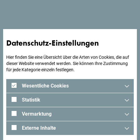
liegt nur 50 m vom Strand entfernt und bietet einen
herrlichen Meerblick mit unwirklichen Sonnenuntergängen.
Datenschutz-Einstellungen
Suchst du Ideen für deine
Reise?
Hier finden Sie eine Übersicht über die Arten von Cookies, die auf
dieser Website verwendet werden. Sie können Ihre Zustimmung
für jede Kategorie einzeln festlegen.
Schau mal was Andere in Montenegro erlebt haben. Teile
auch deine Erlebnisse:
#gomontenegro
.
Wesentliche Cookies
Statistik
Vermarktung
Externe Inhalte