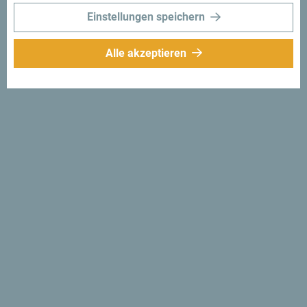
Einstellungen speichern
Alle akzeptieren
Folge uns:
Erhalte Vorschläge
und Ideen für deine
Reise per Email
Für den Newsletter
anmelden
Entdecke das einzigartige
Montenegro
Es ist so klein, dass man es an einem Nachmittag
durchqueren könnte. Überfliege es nicht flüchtig, sondern
erfahre das Besondere und Wesentliche.