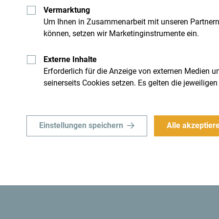
Vermarktung
Um Ihnen in Zusammenarbeit mit unseren Partner
können, setzen wir Marketinginstrumente ein.
Erhalte Vorschläge und 
deine Reise per Email
Externe Inhalte
Erforderlich für die Anzeige von externen Medien un
seinerseits Cookies setzen. Es gelten die jeweili
 Montenegro
Reiseziel ganz
Einstellungen speichern
Alle akzeptier
chqueren könnte. Überfliege
Obwohl das Land klein ist, ist
 Wesentliche.