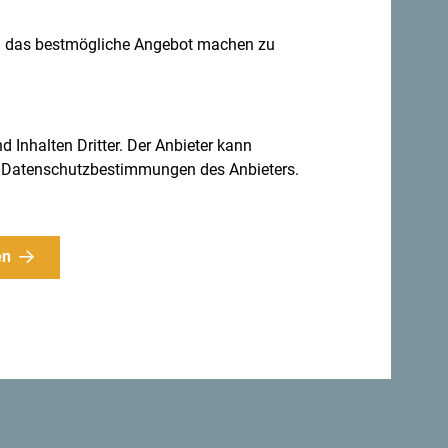
n das bestmögliche Angebot machen zu
Ideen für
Für den Newsletter anmelden
d Inhalten Dritter. Der Anbieter kann
gen Datenschutzbestimmungen des Anbieters.
jährig erkunden
en
 es unglaublich vielfältig.