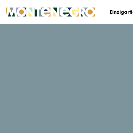
Einzigart
Montenegro
Planen&Buchen
Wo übernacht
Pelikan
TripAdvisor-Reisende Bewertung
545 Bewertungen
Jetzt buchen
Website