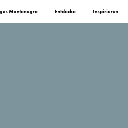
iges Montenegro
Entdecke
Inspirieren
en?
Pelikan