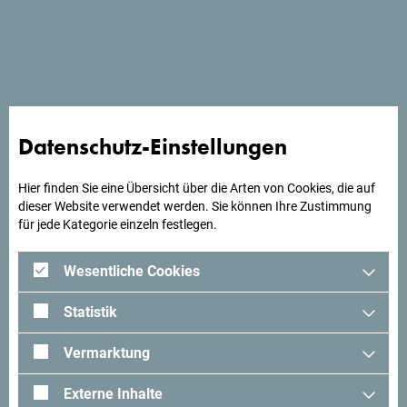
Mit seinen 18 Zimmern unterschiedlicher Größe, von denen
jedes über eine Terrasse mit wunderschöner Aussicht
verfügt, ist das Hotel Enigmaje der ideale Ort für einen
entspannten und erholsamen Urlaub.
Datenschutz-Einstellungen
Suchst du Ideen für deine
Hier finden Sie eine Übersicht über die Arten von Cookies, die auf
Reise?
dieser Website verwendet werden. Sie können Ihre Zustimmung
für jede Kategorie einzeln festlegen.
Schau mal was Andere in Montenegro erlebt haben. Teile
Wesentliche Cookies
auch deine Erlebnisse:
#gomontenegro
.
Statistik
Vermarktung
Externe Inhalte