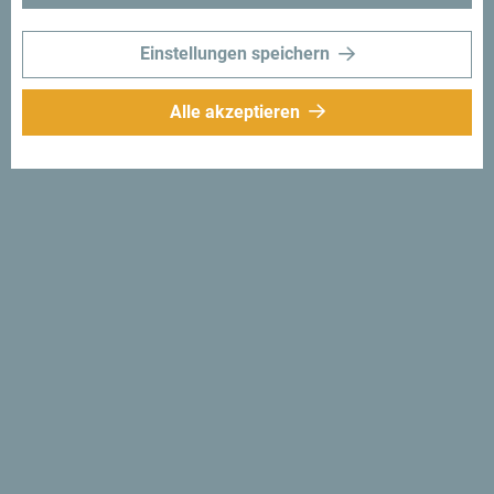
Einstellungen speichern
Alle akzeptieren
Folge uns:
Erhalte Vorschläge
und Ideen für deine
Reise per Email
Für den Newsletter
anmelden
Entdecke das einzigartige
Montenegro
Es ist so klein, dass man es an einem Nachmittag