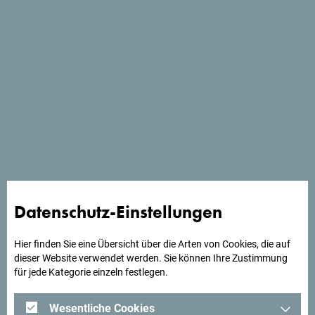
Schau auf Google Maps
Das Dream House Hotel verfügt über 15
Unterkunftseinheiten, aufgeteilt in Doppelzimmer,
Dreibettzimmer und Suiten. Die Zimmer sind in einem
modernen Stil eingerichtet und verfügen über einen
Datenschutz-Einstellungen
Flachbildfernseher mit Satellitenkanälen. Das
familiengeführte Hotel Čile befindet sich in einer kleinen,
ruhigen Straße in Čile, nur 2 Gehminuten vom Hauptplatz
Hier finden Sie eine Übersicht über die Arten von Cookies, die auf
dieser Website verwendet werden. Sie können Ihre Zustimmung
der Stadt entfernt.
für jede Kategorie einzeln festlegen.
Wesentliche Cookies