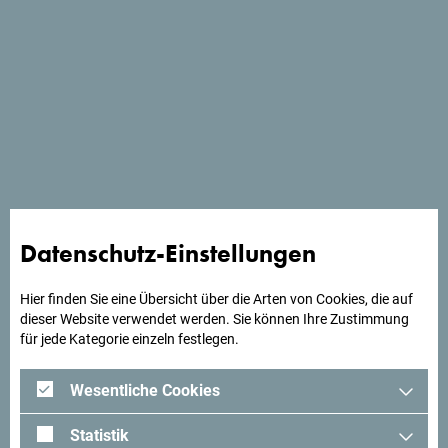
Schau auf Google Maps
Das Hotel Aurels befindet sich im neuen Geschäftsviertel
von Podgorica, nur 1 km von der Stadt entfernt. Es verfügt
Datenschutz-Einstellungen
über ein Restaurant mit Terrasse sowie einen Fitness- und
Wellnessbereich.
Hier finden Sie eine Übersicht über die Arten von Cookies, die auf
dieser Website verwendet werden. Sie können Ihre Zustimmung
für jede Kategorie einzeln festlegen.
Suchst du Ideen für deine
Wesentliche Cookies
Reise?
Statistik