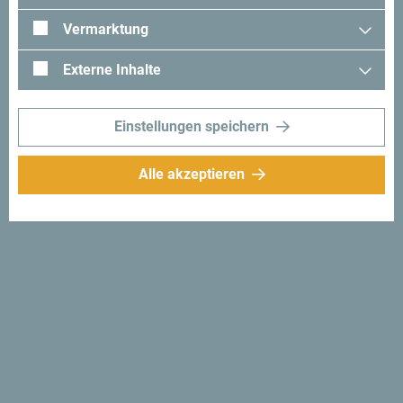
Schau mal was Andere in Montenegro erlebt haben. Teile
Vermarktung
auch deine Erlebnisse:
#gomontenegro
.
Externe Inhalte
Einstellungen speichern
Alle akzeptieren
Folge uns:
Erhalte Vorschläge
und Ideen für deine
Reise per Email
Für den Newsletter