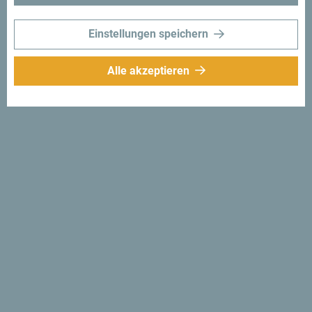
Einstellungen speichern
Alle akzeptieren
Folge uns:
Erhalte Vorschläge
und Ideen für deine
Reise per Email
Für den Newsletter
anmelden
Entdecke das einzigartige
Montenegro
Es ist so klein, dass man es an einem Nachmittag