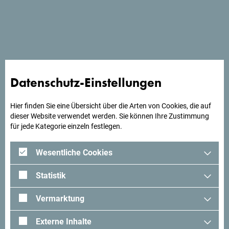
Schau auf Google Maps
Das Hotel Plaza Hotel & SPA befindet sich auf der Mala
Plaža (Kleiner Strand) in Ulcinj.
Datenschutz-Einstellungen
Suchst du Ideen für deine
Hier finden Sie eine Übersicht über die Arten von Cookies, die auf
Reise?
dieser Website verwendet werden. Sie können Ihre Zustimmung
für jede Kategorie einzeln festlegen.
Schau mal was Andere in Montenegro erlebt haben. Teile
Wesentliche Cookies
auch deine Erlebnisse:
#gomontenegro
.
Statistik
Vermarktung
Externe Inhalte