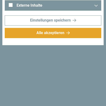
Externe Inhalte
Einstellungen speichern
Alle akzeptieren
Folge uns:
Erhalte Vorschläge
und Ideen für deine
Reise per Email
Für den Newsletter
anmelden
Entdecke das einzigartige