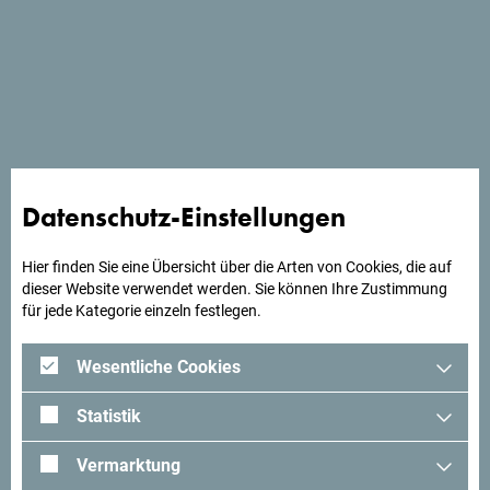
gefeiert, und die wichtigsten religiösen Feiertage sind
arbeitsfreie Tage.
Fällt der erste Tag des Feiertags auf einen Sonntag, sind
die beiden folgenden Tage arbeitsfreie Tage.
Ist der zweite Tag des Feiertags ein Sonntag, so ist der
erste folgende Tag ein arbeitsfreier Tag.
Datenschutz-Einstellungen
Hier finden Sie eine Übersicht über die Arten von Cookies, die auf
Suchst du Ideen für deine
dieser Website verwendet werden. Sie können Ihre Zustimmung
für jede Kategorie einzeln festlegen.
Reise?
Wesentliche Cookies
Schau mal was Andere in Montenegro erlebt haben. Teile
Statistik
auch deine Erlebnisse:
#gomontenegro
.
Vermarktung