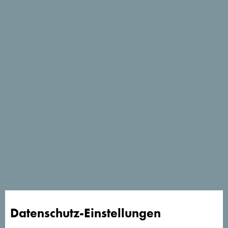
Schau auf Google Maps
Suchst du Ideen für deine
Reise?
Schau mal was Andere in Montenegro erlebt haben. Teile
auch deine Erlebnisse:
#gomontenegro
.
Datenschutz-Einstellungen