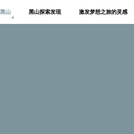
黑山
黑山探索发现
激发梦想之旅的灵感
黑山峡谷
热河峡谷
热河峡谷距离巴尔老城区和海洋都不
险。大片的水域、险峻的地形，都会