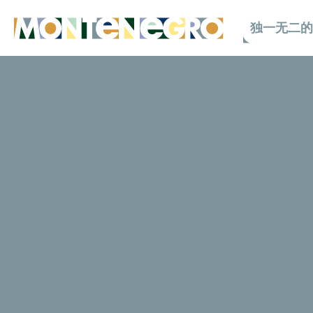
独一无二的
黑山 — 亚得里亚海野性之美
独一无二的黑山
热河峡谷