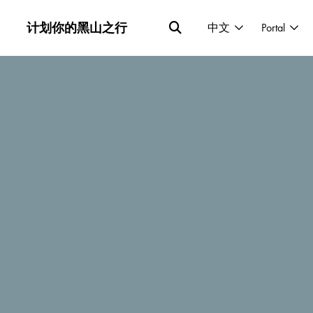
计划你的黑山之行
中文
Portal
算远，诚邀你来开启一张几近虚幻的峡谷历
让你在这野性奇观面前心惊胆战。