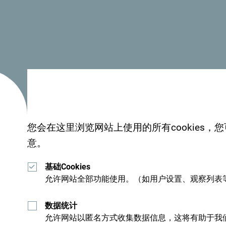
约 6 千米
穿越峡谷所需时长：
6至8小时
临近海洋，一缕地中海
您会在这里浏览网站上使用的所有cookies
意。
热河峡谷坐落在巴尔（Bar）附近。你的探险旅程从Vel
基础Cookies
从村庄附近的清真寺开始，那里也有地方可以停
允许网站全部功能使用。（如用户设置、观察列表
谷对技术要求较高，仅在您身体状况良好的情况
数据统计
允许网站以匿名方式收集数据信息，这将有助于我