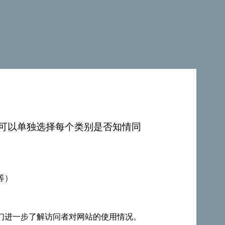
空气拂过：热河峡谷
，您可以单独选择每个类别是否知情同
iki Mikulići村庄开始，更确切地说，是
车。峡谷的出口靠近巴尔老城的城墙。这个峡
等）
下才会推荐。
们进一步了解访问者对网站的使用情况。