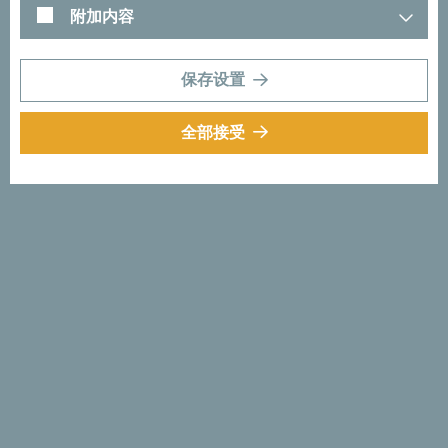
附加内容
保存设置
塔拉河峡谷
全部接受
塔拉河峡谷为你提供与大自然近距离接触的振奋
体验，最能沉浸体验峡谷美丽的方式之一，便是
划着木筏或皮划艇沿峡谷前进。准备好迎接肾上
腺素的暴击吧！
更多