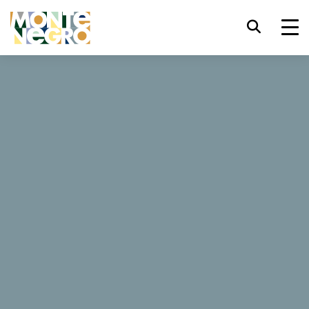
键盘快捷键
trl+U
显示辅助功能选项
...
黑山 — 亚得里亚海野性之美
纳维迪尔峡谷
纳维迪尔峡谷
trl+Alt+K
显示网页索引
trl+Alt+V
跳转正文
你是否为自己的冒险旅途将由全世界最有才华的动作片导演
- 纳维迪尔峡谷（Nevidio Canyon）执导而倍感兴奋？欧洲
trl+Alt+D
返回主页
最后一个被发现的峡谷，如此狭窄、深邃、神秘莫测。为你
此生所见最为壮观惊人的风景心怀期待吧！
Esc
关闭模式窗口/菜单
Tab
焦点移至下一元素