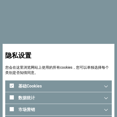
徒步旅行者也会心惊胆寒。
当你穿越峡谷时，仍旧可以脚步悠闲地走过德拉吉兹尼卡
（Dragišnica）的茂密森林和科马尼萨河的自然公园。
隐私设置
探索发现
您会在这里浏览网站上使用的所有cookies，您可以单独选择每个
类别是否知情同意。
基础Cookies
数据统计
市场营销