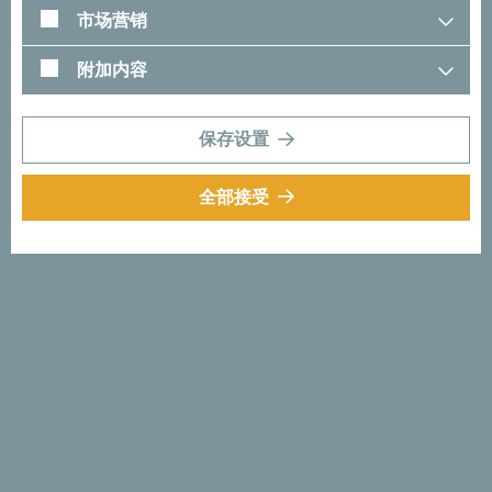
因此，你会在峡谷入口处看到一座15米高的瀑布奔流而下，
市场营销
落入一个4米深的天然水池，形成仿佛巨大炖锅一样水雾喷
薄的天然奇观。潜入池中就能绕过瀑布，但是建议大家先顺
附加内容
着登山绳索下去！由5个部分组成的一系列大小瀑布，连接
着不同形状、种类的水池与窄流。
保存设置
不幸的是，由于地形要求极高，很少有人能够在这段探险旅
程中完成拍摄。然而这些让人赞叹的风光美景，必将永远留
全部接受
存在你的记忆之中！
探索普罗克勒迪耶国家公
园及周边峡谷: