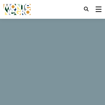
键盘快捷键
trl+U
显示辅助功能选项
...
黑山 — 亚得里亚海野性之美
格利亚峡谷
格利亚峡谷
trl+Alt+K
显示网页索引
trl+Alt+V
跳转正文
用勇气来武装自己！这次的冒险活动要求你做好充足准备，
去挑战征服瀑布、深潭、池水和湍流 - 前提是你已经用必要
trl+Alt+D
返回主页
的徒步装备“全副武装”。
Esc
关闭模式窗口/菜单
Tab
焦点移至下一元素