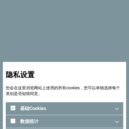
隐私设置
格利亚峡谷的狂野地貌
您会在这里浏览网站上使用的所有cookies，您可以单独选择每个
类别是否知情同意。
当你到达格利亚峡谷，它并不会对比表示欢迎！就好像它正
基础Cookies
在试图隐藏自己惊人的美丽，没有人可以从它手中将这宝藏
夺去！
数据统计