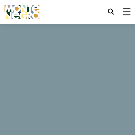
键盘快捷键
trl+U
显示辅助功能选项
...
黑山 — 亚得里亚海野性之美
青年旅客
青年旅客
trl+Alt+K
显示网页索引
trl+Alt+V
跳转正文
想亲身体验风筝冲浪吗？渴望在远离尘烟的海岛悠闲休憩
吗？何不在卡敦木屋（katun） 过夜，聆听黑山传统乐器古
trl+Alt+D
返回主页
斯勒（Gusle）动人心弦的美妙旋律？也许你更喜欢像漂流
和 丛林探险这样的生存挑战项目？说不定你还想参观贝类
养殖场、或者了解传统手工蕾丝 （Dobrotska čipka）的制
Esc
关闭模式窗口/菜单
作过程。在黑山，这些项目都触手可及。但是首先，了解更
多。
Tab
焦点移至下一元素