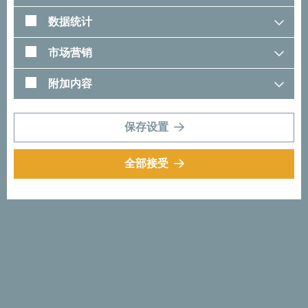
数据统计
市场营销
附加内容
黑山教育
保存设置
一直以来，教育都是黑山构筑强有力社会结构的
基础。了解有关黑山所提供教 育选择的更多信
全部接受
息。
更多