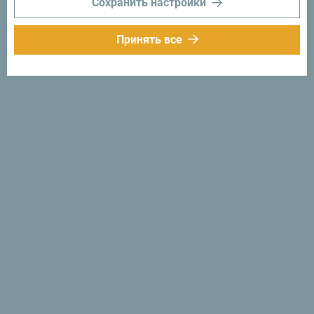
Сохранить настройки
Посмотрите, как другие провели свое время в
Принять все
Черногории. Мы будем рады услышать от вас -
поделитесь своими впечатлениями о Черногории с
помощью следующего хэштега:
#gomontenegro
.
Следуйте за нами:
Получайте
предложения и