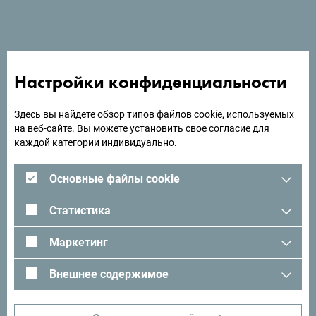
Настройки конфиденциальности
Здесь вы найдете обзор типов файлов cookie, используемых
на веб-сайте. Вы можете установить свое согласие для
каждой категории индивидуально.
Основные файлы cookie
Будь то спортивные мероприятия, деловые поездки
или отдых у моря, отель Play предлагает идеальную
Статистика
атмосферу для комфортного и беззаботного
пребывания.
Маркетинг
Внешнее содержимое
Ищете идеи для поездки?