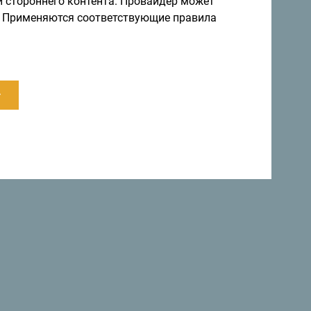
и стороннего контента. Провайдер может
ы. Применяются соответствующие правила
ии приняли декларацию, в которой страна
в мире
»
.
.
Вернуться наверх