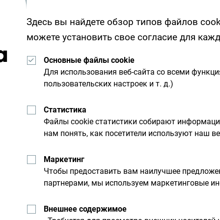
Здесь вы найдете обзор типов файлов cook
можете установить свое согласие для каж
а
Основные файлы cookie
Для использования веб-сайта со всеми функц
Получайте предложени
пользовательских настроек и т. д.)
свой почтовый ящик:
Статистика
Файлы cookie статистики собирают информац
нам понять, как посетители используют наш ве
льную
Исследуйте на
Маркетинг
Чтобы предоставить вам наилучшее предложен
Хотя страна небольшая, он
партнерами, мы используем маркетинговые ин
им днем. Не торопитесь, а
Внешнее содержимое