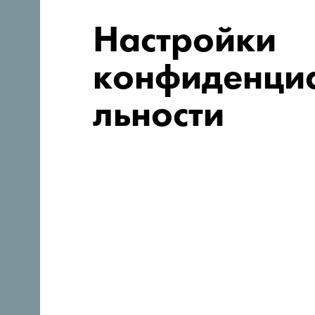
Настройки
конфиденци
льности
Следуйте за нами:
Откройте для себя уника
Черногорию
Такая маленькая, что по ней можно проехать одн
постарайтесь по-настоящему понять её суть: