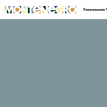
Уникальная 
Черногория
Планируйте и бронируйте
Гд
Park
Рейтинг путешественников в
TripAdvisor
1549 Отзывы
Заказать сейчас
Веб-сайт