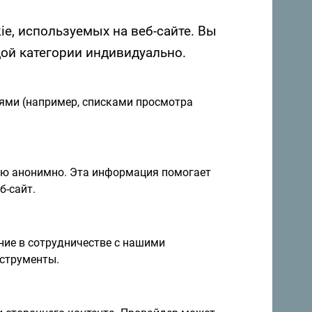
ie, используемых на веб-сайте. Вы
дой категории индивидуально.
иями (например, списками просмотра
я и идеи на
Подписаться на рассылку
ию анонимно. Эта информация помогает
б-сайт.
правление круглый год
ие в сотрудничестве с нашими
а невероятно разнообразна.
струменты.