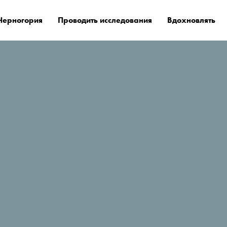
Черногория
Проводить исследования
Вдохновлять
е остановиться?
Park