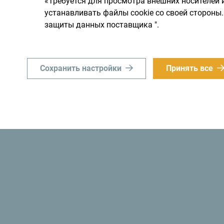
«Требуется для просмотра внешних носителей 
устанавливать файлы cookie со своей сторон
защиты данных поставщика ".
Сохранить настройки
Принять все
«Знаете ли вы? В 1991 году власти Черногор
стала
первым экологическим государством 