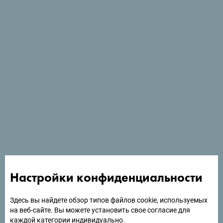
Посмотреть на Google Картах
«Отель Lazure Hotel & Marina расположен в 2 км от
Герцег-Нови и предлагает роскошные номера с видом
Настройки конфиденциальности
на Которский залив».
Здесь вы найдете обзор типов файлов cookie, используемых
на веб-сайте. Вы можете установить свое согласие для
каждой категории индивидуально.