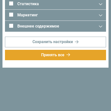
Статистика
Маркетинг
Внешнее содержимое
Сохранить настройки
Принять все
Следуйте за нами:
Получайте
предложения и
идеи на свой
почтовый ящик:
Подписаться на
рассылку