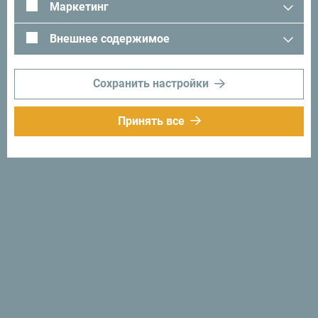
Маркетинг
Внешнее содержимое
Сохранить настройки
Принять все
Следуйте за нами:
Получайте
предложения и
идеи на свой
почтовый ящик:
Подписаться на
рассылку
Откройте для себя
уникальную Черногорию