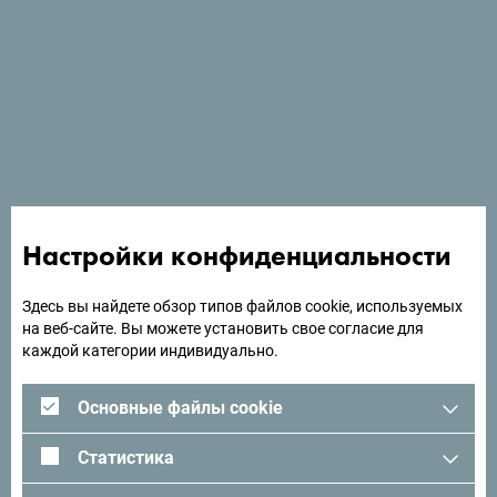
В Porto In есть бесплатный Wi-Fi и ресторан с
обслуживанием по меню, предлагающий блюда
интернациональной кухни и находится в тихой части
Котора.
Ищете идеи для поездки?
Настройки конфиденциальности
Посмотрите, как другие провели свое время в
Здесь вы найдете обзор типов файлов cookie, используемых
на веб-сайте. Вы можете установить свое согласие для
Черногории. Мы будем рады услышать от вас -
каждой категории индивидуально.
поделитесь своими впечатлениями о Черногории с
помощью следующего хэштега:
#gomontenegro
.
Основные файлы cookie
Статистика